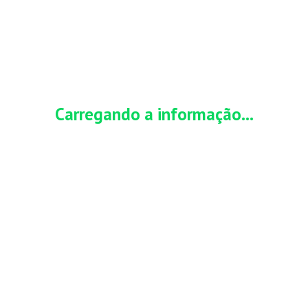
Sobre o Cartão de Crédito Opa!
O finpu é um portal de conteúdo exclusivamente informativo
e não possui vínculo com órgãos públicos, instituições
Carregando a informação...
financeiras ou empresas citadas em seus conteúdos.
POR:
GABI
EM ABRIL 6, 2021
ÚLTIMA ATUALIZAÇÃO EM:
JULHO 3, 2026