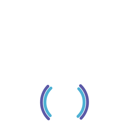
cário.
4Horas.
ras por dia.
m rendimento superior ao da Poupança.
atação de seguros diversos.
nceira:
dispositivos previamente autorizados;
ão pelo aplicativo, em caso de perda ou roubo;