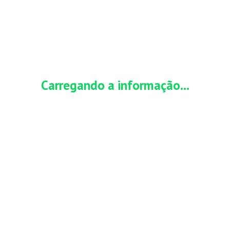
HOME
CARTÃO DE CRÉDITO
INVESTIMENTO
o BV: conta gratuita
Bus
Carregando a informação...
nte informativo e não possui vínculo com órgãos
s citadas em seus conteúdos.
JULHO 2, 2026