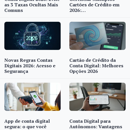
as 3 Taxas Ocultas Mais
Cartões de Crédito em
Comuns
2026:…
Novas Regras Contas
Cartão de Crédito da
Digitais 2026: Acesso e
Conta Digital: Melhores
Segurança
Opções 2026
App de conta digital
Conta Digital para
segura: o que você
Autônomos: Vantagens