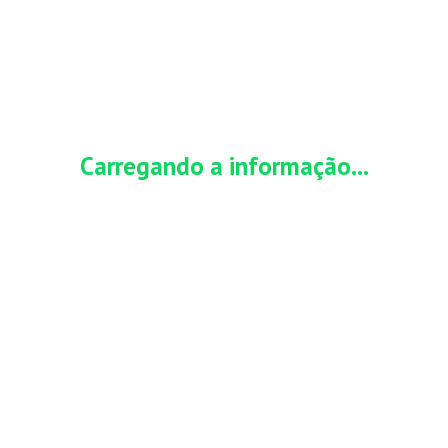
HOME
CARTÃO DE CRÉDITO
INVESTIMENTO
 crédito com cashback
Bus
nte informativo e não possui vínculo com órgãos
Carregando a informação...
s citadas em seus conteúdos.
JULHO 3, 2026