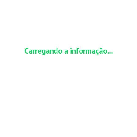
HOME
CARTÃO DE CRÉDITO
INVESTIMENTO
a tudo sobre ele
Bus
nte informativo e não possui vínculo com órgãos
Carregando a informação...
s citadas em seus conteúdos.
JULHO 2, 2026